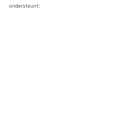
ondersteunt:
Laat B2B-klanten online bestellen
Laat klanten onafhankelijk online bestellen 