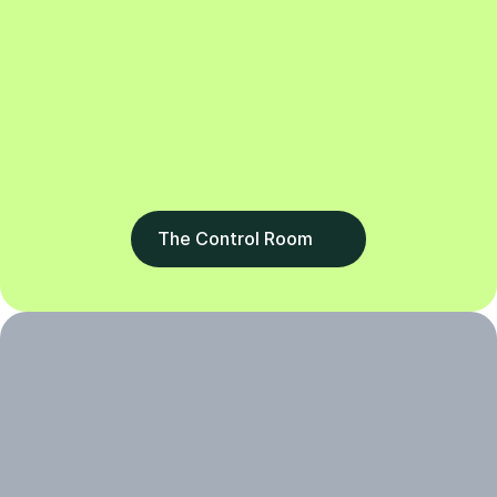
backend voor B2B ecommerce in de 
The Control Room
groothandel