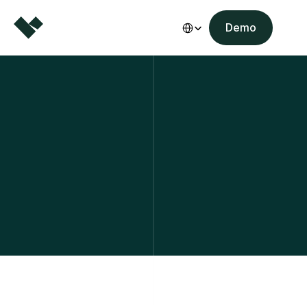
Select Language
Demo
Borestore.eu
Meer flexibiliteit zonder 
maatwerk.
Hoe Vermeer EMEA realtime internationale 
dealerlogica beheert zonder 