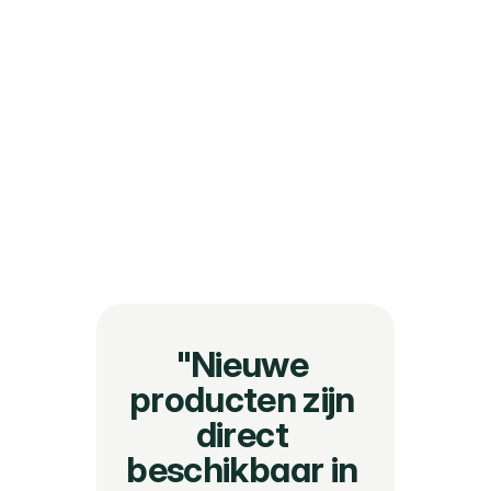
vertalingen toegevoegd voor meer 
dan 30 talen;
prijzen omgerekend naar 10 valuta;
actuele prijzen verwerkt;
realtime voorraadniveaus gekoppeld.
"Nieuwe 
producten zijn 
direct 
beschikbaar in 